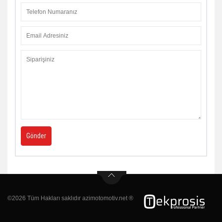
©2026 Tüm Hakları saklıdır azimotomotiv.net ®