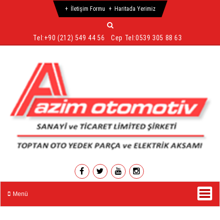
İletişim Formu
Haritada Yerimiz
Tel:
+90 (212) 549 44 56
Cep Tel:
0539 305 88 63
Menü