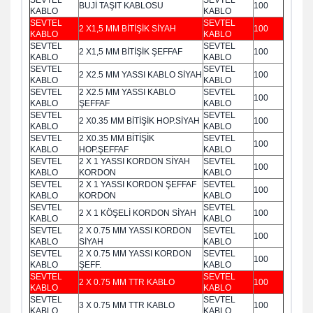
BUJİ TAŞIT KABLOSU
100
KABLO
KABLO
SEVTEL
SEVTEL
2 X1,5 MM BİTİŞİK SİYAH
100
KABLO
KABLO
SEVTEL
SEVTEL
2 X1,5 MM BİTİŞİK ŞEFFAF
100
KABLO
KABLO
SEVTEL
SEVTEL
2 X2.5 MM YASSI KABLO SİYAH
100
KABLO
KABLO
SEVTEL
2 X2.5 MM YASSI KABLO
SEVTEL
100
KABLO
ŞEFFAF
KABLO
SEVTEL
SEVTEL
2 X0.35 MM BİTİŞİK HOP.SİYAH
100
KABLO
KABLO
SEVTEL
2 X0.35 MM BİTİŞİK
SEVTEL
100
KABLO
HOP.ŞEFFAF
KABLO
SEVTEL
2 X 1 YASSI KORDON SİYAH
SEVTEL
100
KABLO
KORDON
KABLO
SEVTEL
2 X 1 YASSI KORDON ŞEFFAF
SEVTEL
100
KABLO
KORDON
KABLO
SEVTEL
SEVTEL
2 X 1 KÖŞELİ KORDON SİYAH
100
KABLO
KABLO
SEVTEL
2 X 0.75 MM YASSI KORDON
SEVTEL
100
KABLO
SİYAH
KABLO
SEVTEL
2 X 0.75 MM YASSI KORDON
SEVTEL
100
KABLO
ŞEFF.
KABLO
SEVTEL
SEVTEL
2 X 0.75 MM TTR KABLO
100
KABLO
KABLO
SEVTEL
SEVTEL
3 X 0.75 MM TTR KABLO
100
KABLO
KABLO