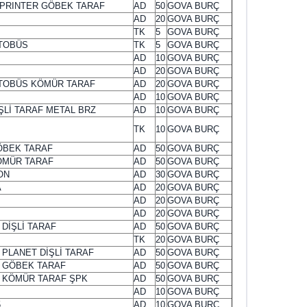
PRINTER GÖBEK TARAF
AD
50
GOVA BURÇ
AD
20
GOVA BURÇ
TK
5
GOVA BURÇ
OTOBÜS
TK
5
GOVA BURÇ
AD
10
GOVA BURÇ
AD
20
GOVA BURÇ
OTOBÜS KÖMÜR TARAF
AD
20
GOVA BURÇ
AD
10
GOVA BURÇ
ŞLİ TARAF METAL BRZ
AD
10
GOVA BURÇ
TK
10
GOVA BURÇ
ÖBEK TARAF
AD
50
GOVA BURÇ
KÖMÜR TARAF
AD
50
GOVA BURÇ
ON
AD
30
GOVA BURÇ
A
AD
20
GOVA BURÇ
AD
20
GOVA BURÇ
AD
20
GOVA BURÇ
DİŞLİ TARAF
AD
50
GOVA BURÇ
TK
20
GOVA BURÇ
 PLANET DİŞLİ TARAF
AD
50
GOVA BURÇ
A GÖBEK TARAF
AD
50
GOVA BURÇ
A KÖMÜR TARAF ŞPK
AD
50
GOVA BURÇ
AD
10
GOVA BURÇ
5
AD
10
GOVA BURÇ