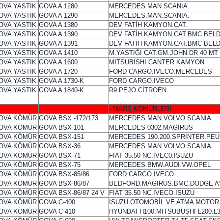
OVA YASTIK
GOVA A 1280
MERCEDES.MAN.SCANIA.
OVA YASTIK
GOVA A 1290
MERCEDES.MAN.SCANIA.
OVA YASTIK
GOVA A 1380
DEV FATİH KAMYON.CAT.
OVA YASTIK
GOVA A 1390
DEV FATİH KAMYON.CAT.BMC BEL
OVA YASTIK
GOVA A 1391
DEV FATİH KAMYON.CAT.BMC BEL
OVA YASTIK
GOVA A 1410
M.YASTIĞI CAT.GM.JOHN.DR 40 MT
OVA YASTIK
GOVA A 1600
MITSUBISHI CANTER KAMYON
OVA YASTIK
GOVA A 1720
FORD CARGO.IVECO.MERCEDES
OVA YASTIK
GOVA A 1730-K
FORD CARGO.IVECO
OVA YASTIK
GOVA A 1840-K
R9 PEJO CİTROEN
- MARŞ KÖMÜRLERİ-
OVA KÖMÜR
GOVA BSX -172/173
MERCEDES.MAN.VOLVO.SCANIA.
OVA KÖMÜR
GOVA BSX-101
MERCEDES 0302.MAGIRUS
OVA KÖMÜR
GOVA BSX-151
MERCEDES 190.200.SPRINTER.PE
OVA KÖMÜR
GOVA BSX-36
MERCEDES.MAN.VOLVO.SCANIA.
OVA KÖMÜR
GOVA BSX-71
FIAT 35.50 NC.IVEC0.ISUZU
OVA KÖMÜR
GOVA BSX-75
MERCEDES.BMW.AUDI.VW.OPEL
OVA KÖMÜR
GOVA BSX-85/86
FORD CARGO.IVECO
OVA KÖMÜR
GOVA BSX-86/87
BEDFORD.MAGIRUS.BMC.DODGE AS
OVA KÖMÜR
GOVA BSX-86/87 24 V
FIAT 35.50 NC.IVECO.ISUZU
OVA KÖMÜR
GOVA C-400
ISUZU OTOMOBİL VE ATMA MOTOR
OVA KÖMÜR
GOVA C-410
HYUNDAI H100.MITSUBUSHI L200.L