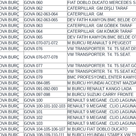
OVA BURÇ
GOVA 060
FIAT DOBLO.DUCATO.MERCEDES S
OVA BURÇ
GOVA 062
CATERPILLAR. GM.DİŞLİ TARAF
OVA BURÇ
GOVA 062-063-064
CATERPILLAR. GM.
OVA BURÇ
GOVA 062-063-065
DEV FATİH KAMYON.BMC BELDE 
OVA BURÇ
GOVA 063
CATERPILLAR. GM.GÖBEK TARAF
OVA BURÇ
GOVA 064
CATERPILLAR. GM.KÖMÜR TARAF
OVA BURÇ
GOVA 065
DEV FATİH KAMYON.BMC BELDE 
OVA BURÇ
GOVA 070-071-072
M.BURCU REANAULT 9.PEUGEOT
OVA BURÇ
GOVA 076
VW TRANSPORTER. T4. T5.SEAT.Dİ
VW TRANSPORTER. T4. T5.SEAT.
OVA BURÇ
GOVA 076-077-078
OVA BURÇ
GOVA 077
VW TRANSPORTER. T4. T5.SEAT.G
OVA BURÇ
GOVA 078
VW TRANSPORTER. T4. T5.SEAT.
OVA BURÇ
GOVA 079
BMC PROFESYONEL.ENTER KAMY
OVA BURÇ
GOVA 084-085
M.BURCU HYUNDAI ACCENT MAZD
OVA BURÇ
GOVA 091-092-093
M.BURCU RENAULT KANGO LADA
OVA BURÇ
GOVA 097-098
M.BURCU SUZUKI CARRY FRONTE
OVA BURÇ
GOVA 100
RENAULT 9.MEGANE .CLIO.LAGUNA 
OVA BURÇ
GOVA 100-101-102-103
RENAULT 9.MEGANE .CLIO.LAGUNA
OVA BURÇ
GOVA 101
RENAULT 9.MEGANE .CLIO.LAGUNA
OVA BURÇ
GOVA 102
RENAULT 9.MEGANE .CLIO.LAGUN
OVA BURÇ
GOVA 103
RENAULT 9.MEGANE .CLIO.LAGUN
OVA BURÇ
GOVA 104-105-106-107
M.BURCU FIAT DOBLO DUCATO
OVA BURÇ
GOVA 108-109-110-111
M.BURCU HYUNDAU STAREX VW T