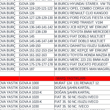
OVA BURÇ
GOVA 109
M.BURCU HYUNDAI STAREX. VW T5
OVA BURÇ
GOVA 119-120-121-122
M.BURCU OPEL COMBO CORSA VE
OVA BURÇ
GOVA 126
M.BURCU RENAULT CLIO KANGOO
OVA BURÇ
GOVA 127-128-129-130
M.BURCU FORD FOCUS FIESTA V34
OVA BURÇ
GOVA 132
M.BURCU FORD TRANSIT. V194
OVA BURÇ
GOVA 136-140-141-142
M.BURCU JCB KEPÇE MF ERKUNT
OVA BURÇ
GOVA 137-138-139
M.BURCU TOYOTA BMW MERCEDE
OVA BURÇ
GOVA 145
M.BURCU FIAT DOBLO MULTIJET
OVA BURÇ
GOVA 145-146-147-148
M.BURCU FIAT DOBLO MULTIJET
OVA BURÇ
GOVA 149-150
M.BURCU DAIHATSU ISUZU SUBAR
OVA BURÇ
GOVA 151-152-153-154
M.BURCU JBC KEPÇE MF ERKUNT
OVA BURÇ
GOVA 161-162-163
M.BURCU TOYOTA HONDA MAZDA 
OVA BURÇ
GOVA 165-166-167-168
M.BURCU MERC 223 231 BMW AUDI
OVA BURÇ
GOVA 175-176-177-178
M.BURCU FIAT DUCATO PEUGEOT
OVA BURÇ
GOVA 187
M.BURCU MERCEDES MAN MAGIR
- MARŞ YASTIKLARI-
OVA YASTIK
GOVA A 1000
MURAT 124. 131.RENAULT 12.
OVA YASTIK
GOVA A 1010
DOĞAN.ŞAHİN.KARTAL.
OVA YASTIK
GOVA A 1010-K
DOĞAN.ŞAHİN.KARTAL
OVA YASTIK
GOVA A 1020
FIAT 35. 50 NC.ISUZU.IVECO
OVA YASTIK
GOVA A 1020-K
FIAT 35. 50 NC.ISUZU.IVECO
OVA YASTIK
GOVA A 1030
FIAT 35. 50 NC. IVECO