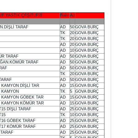
TIK ÇEŞİTLERİ
Birim
Ad
N.DİŞLİ TARAF
AD
50
GOVA BURÇ
TK
20
GOVA BURÇ
TK
20
GOVA BURÇ
AD
20
GOVA BURÇ
AD
10
GOVA BURÇ
MÜR TARAF
AD
50
GOVA BURÇ
OĞAN.KÖMÜR TARAF
AD
50
GOVA BURÇ
ARAF
AD
50
GOVA BURÇ
TK
20
GOVA BURÇ
TARAF
AD
50
GOVA BURÇ
5 KAMYON DİŞLİ TAR
AD
15
GOVA BURÇ
25 KAMYON
TK
5
GOVA BURÇ
625 KAMYON GÖBEK TAR
AD
15
GOVA BURÇ
625 KAMYON KÖMÜR TAR
AD
15
GOVA BURÇ
T15 DİŞLİ TARAF
AD
25
GOVA BURÇ
T15
TK
10
GOVA BURÇ
 T16 GÖBEK TARAF
AD
25
GOVA BURÇ
 T17 KÖMÜR TARAF
AD
25
GOVA BURÇ
İ TARAF
AD
25
GOVA BURÇ