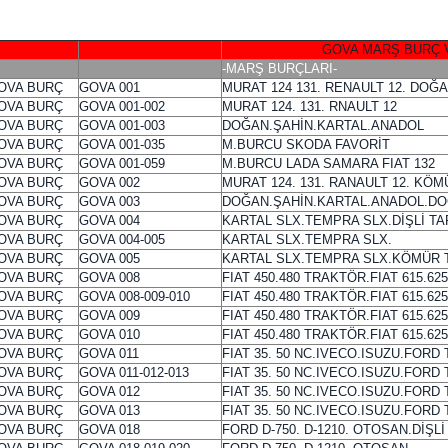
GOVA MARŞ BURÇ VE YAS
-MARŞ BURÇLARI-
OVA BURÇ
GOVA 001
MURAT 124 131. RENAULT 12. DOĞA
OVA BURÇ
GOVA 001-002
MURAT 124. 131. RNAULT 12
OVA BURÇ
GOVA 001-003
DOĞAN.ŞAHİN.KARTAL.ANADOL
OVA BURÇ
GOVA 001-035
M.BURCU SKODA FAVORİT
OVA BURÇ
GOVA 001-059
M.BURCU LADA SAMARA FIAT 132
OVA BURÇ
GOVA 002
MURAT 124. 131. RANAULT 12. KÖ
OVA BURÇ
GOVA 003
DOĞAN.ŞAHİN.KARTAL.ANADOL.D
OVA BURÇ
GOVA 004
KARTAL SLX.TEMPRA SLX.DİŞLİ T
OVA BURÇ
GOVA 004-005
KARTAL SLX.TEMPRA SLX.
OVA BURÇ
GOVA 005
KARTAL SLX.TEMPRA SLX.KÖMÜR 
OVA BURÇ
GOVA 008
FIAT 450.480 TRAKTÖR.FIAT 615.62
OVA BURÇ
GOVA 008-009-010
FIAT 450.480 TRAKTÖR.FIAT 615.6
OVA BURÇ
GOVA 009
FIAT 450.480 TRAKTÖR.FIAT 615.
OVA BURÇ
GOVA 010
FIAT 450.480 TRAKTÖR.FIAT 615.
OVA BURÇ
GOVA 011
FIAT 35. 50 NC.IVECO.ISUZU.FORD 
OVA BURÇ
GOVA 011-012-013
FIAT 35. 50 NC.IVECO.ISUZU.FORD 
OVA BURÇ
GOVA 012
FIAT 35. 50 NC.IVECO.ISUZU.FORD
OVA BURÇ
GOVA 013
FIAT 35. 50 NC.IVECO.ISUZU.FORD
OVA BURÇ
GOVA 018
FORD D-750. D-1210. OTOSAN.DİŞL