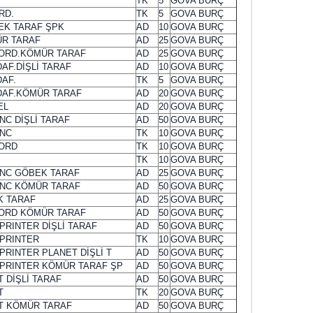
TK
5
GOVA BURÇ
RD.
TK
5
GOVA BURÇ
BEK TARAF ŞPK
AD
10
GOVA BURÇ
ÜR TARAF
AD
25
GOVA BURÇ
FORD.KÖMÜR TARAF
AD
25
GOVA BURÇ
AF.DİŞLİ TARAF
AD
10
GOVA BURÇ
AF.
TK
5
GOVA BURÇ
DAF.KÖMÜR TARAF
AD
20
GOVA BURÇ
EL
AD
20
GOVA BURÇ
NC DİŞLİ TARAF
AD
50
GOVA BURÇ
 NC
TK
10
GOVA BURÇ
FORD
TK
10
GOVA BURÇ
TK
10
GOVA BURÇ
 NC GÖBEK TARAF
AD
25
GOVA BURÇ
 NC KÖMÜR TARAF
AD
50
GOVA BURÇ
K TARAF
AD
25
GOVA BURÇ
FORD KÖMÜR TARAF
AD
50
GOVA BURÇ
RINTER DİŞLİ TARAF
AD
50
GOVA BURÇ
PRINTER
TK
10
GOVA BURÇ
RINTER PLANET DİŞLİ T
AD
50
GOVA BURÇ
PRINTER KÖMÜR TARAF ŞP
AD
50
GOVA BURÇ
T DİŞLİ TARAF
AD
50
GOVA BURÇ
T
TK
20
GOVA BURÇ
EOT KÖMÜR TARAF
AD
50
GOVA BURÇ