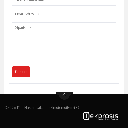
©2026 Tüm Hakları saklıdır azimotomotiv.net ®