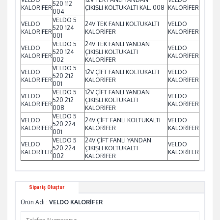
520 112
KALORİFER
ÇIKIŞLI KOLTUKALTI KAL. 008
KALORİFER
004
VELDO 5
VELDO
24V TEK FANLI KOLTUKALTI
VELDO
520 124
KALORİFER
KALORİFER
KALORİFER
001
VELDO 5
24V TEK FANLI YANDAN
VELDO
VELDO
520 124
ÇIKIŞLI KOLTUKALTI
KALORİFER
KALORİFER
002
KALORİFER
VELDO 5
VELDO
12V ÇİFT FANLI KOLTUKALTI
VELDO
520 212
KALORİFER
KALORİFER
KALORİFER
001
VELDO 5
12V ÇİFT FANLI YANDAN
VELDO
VELDO
520 212
ÇIKIŞLI KOLTUKALTI
KALORİFER
KALORİFER
008
KALORİFER
VELDO 5
VELDO
24V ÇİFT FANLI KOLTUKALTI
VELDO
520 224
KALORİFER
KALORİFER
KALORİFER
001
VELDO 5
24V ÇİFT FANLI YANDAN
VELDO
VELDO
520 224
ÇIKIŞLI KOLTUKALTI
KALORİFER
KALORİFER
002
KALORİFER
Sipariş Oluştur
Ürün Adı :
VELDO KALORİFER