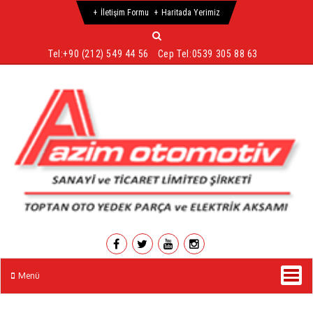
İletişim Formu
Haritada Yerimiz
Tel:
+90 (212) 549 44 56
Cep Tel:
0539 305 88 63
Menü