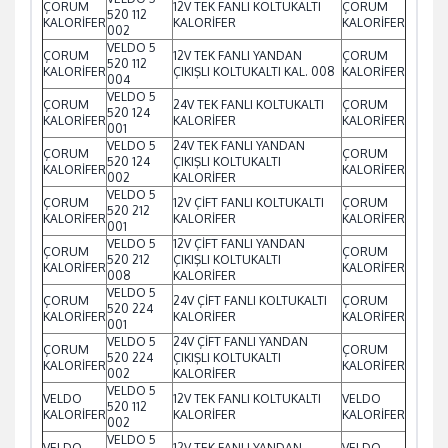
ÇORUM
12V TEK FANLI KOLTUKALTI
ÇORUM
520 112
KALORİFER
KALORİFER
KALORİFER
002
VELDO 5
ÇORUM
12V TEK FANLI YANDAN
ÇORUM
520 112
KALORİFER
ÇIKIŞLI KOLTUKALTI KAL. 008
KALORİFER
004
VELDO 5
ÇORUM
24V TEK FANLI KOLTUKALTI
ÇORUM
520 124
KALORİFER
KALORİFER
KALORİFER
001
VELDO 5
24V TEK FANLI YANDAN
ÇORUM
ÇORUM
520 124
ÇIKIŞLI KOLTUKALTI
KALORİFER
KALORİFER
002
KALORİFER
VELDO 5
ÇORUM
12V ÇİFT FANLI KOLTUKALTI
ÇORUM
520 212
KALORİFER
KALORİFER
KALORİFER
001
VELDO 5
12V ÇİFT FANLI YANDAN
ÇORUM
ÇORUM
520 212
ÇIKIŞLI KOLTUKALTI
KALORİFER
KALORİFER
008
KALORİFER
VELDO 5
ÇORUM
24V ÇİFT FANLI KOLTUKALTI
ÇORUM
520 224
KALORİFER
KALORİFER
KALORİFER
001
VELDO 5
24V ÇİFT FANLI YANDAN
ÇORUM
ÇORUM
520 224
ÇIKIŞLI KOLTUKALTI
KALORİFER
KALORİFER
002
KALORİFER
VELDO 5
VELDO
12V TEK FANLI KOLTUKALTI
VELDO
520 112
KALORİFER
KALORİFER
KALORİFER
002
VELDO 5
VELDO
12V TEK FANLI YANDAN
VELDO