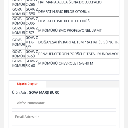
FIAT MARIA.ALBEA.SIENA.DOBLO.PALIO.
KÖMÜR
C-285
GOVA
GOVA Z
DEV FATİH.BMC BELDE OTOBÜS.
KÖMÜR
C-390
GOVA
GOVA Z
DEV FATİH.BMC BELDE OTOBÜS.
KÖMÜR
C-395
GOVA
GOVA Z
M.KÖMÜRÜ BMC PROFESYONEL 39 MT
KÖMÜR
C-575
GOVA Z
GOVA
MTX-
DOĞAN.ŞAHİN.KARTAL.TEMPRA.FIAT 35.50 NC TRAKTÖ
KÖMÜR
6/Y
GOVA
GOVA Z
RENAULT.CITROEN.PORSCHE.TATA.HYUNDAI.VOLVO.V
KÖMÜR
PX-60
GOVA
GOVA Z
M.KÖMÜRÜ CHEVROLET 5-8-10 MT
KÖMÜR
RX-60
Sipariş Oluştur
Ürün Adı :
GOVA MARŞ BURÇ