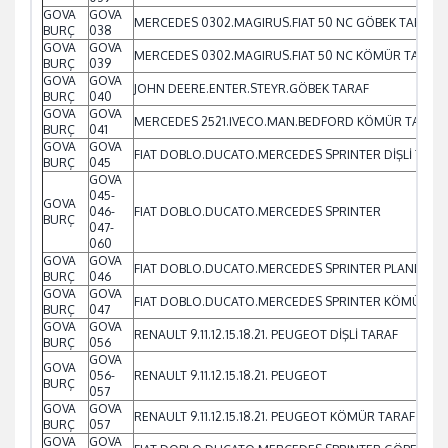
GOVA
GOVA
MERCEDES 0302.MAGIRUS.FIAT 50 NC GÖBEK TARAF
BURÇ
038
GOVA
GOVA
MERCEDES 0302.MAGIRUS.FIAT 50 NC KÖMÜR TARAF
BURÇ
039
GOVA
GOVA
JOHN DEERE.ENTER.STEYR.GÖBEK TARAF
BURÇ
040
GOVA
GOVA
MERCEDES 2521.IVECO.MAN.BEDFORD KÖMÜR TARAF
BURÇ
041
GOVA
GOVA
FIAT DOBLO.DUCATO.MERCEDES SPRINTER DİŞLİ TARA
BURÇ
045
GOVA
045-
GOVA
046-
FIAT DOBLO.DUCATO.MERCEDES SPRINTER
BURÇ
047-
060
GOVA
GOVA
FIAT DOBLO.DUCATO.MERCEDES SPRINTER PLANET DİŞ
BURÇ
046
GOVA
GOVA
FIAT DOBLO.DUCATO.MERCEDES SPRINTER KÖMÜR TA
BURÇ
047
GOVA
GOVA
RENAULT 9.11.12.15.18.21. PEUGEOT DİŞLİ TARAF
BURÇ
056
GOVA
GOVA
056-
RENAULT 9.11.12.15.18.21. PEUGEOT
BURÇ
057
GOVA
GOVA
RENAULT 9.11.12.15.18.21. PEUGEOT KÖMÜR TARAF
BURÇ
057
GOVA
GOVA