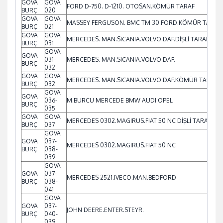
GOVA
GOVA
FORD D-750. D-1210. OTOSAN.KÖMÜR TARAF
BURÇ
020
GOVA
GOVA
MASSEY FERGUSON. BMC TM 30.FORD.KÖMÜR TARAF
BURÇ
021
GOVA
GOVA
MERCEDES. MAN.SICANIA.VOLVO.DAF.DİŞLİ TARAF
BURÇ
031
GOVA
GOVA
031-
MERCEDES. MAN.SICANIA.VOLVO.DAF.
BURÇ
032
GOVA
GOVA
MERCEDES. MAN.SICANIA.VOLVO.DAF.KÖMÜR TARAF
BURÇ
032
GOVA
GOVA
036-
M.BURCU MERCEDE BMW AUDI OPEL
BURÇ
035
GOVA
GOVA
MERCEDES 0302.MAGIRUS.FIAT 50 NC DİŞLİ TARAF
BURÇ
037
GOVA
GOVA
037-
MERCEDES 0302.MAGIRUS.FIAT 50 NC
BURÇ
038-
039
GOVA
GOVA
037-
MERCEDES 2521.IVECO.MAN.BEDFORD
BURÇ
038-
041
GOVA
GOVA
037-
JOHN DEERE.ENTER.STEYR.
BURÇ
040-
039