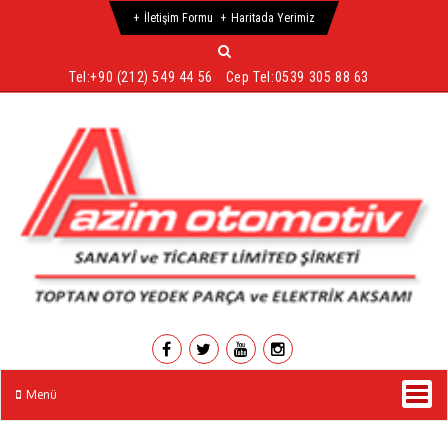
İletişim Formu
Haritada Yerimiz
Tel:
+90 (212) 549 44 56
Cep Tel:
0539 305 88 63
Menü