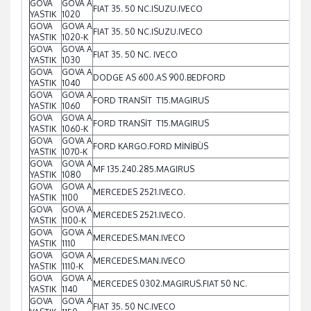
GOVA
GOVA A
FIAT 35. 50 NC.ISUZU.IVECO
YASTIK
1020
GOVA
GOVA A
FIAT 35. 50 NC.ISUZU.IVECO
YASTIK
1020-K
GOVA
GOVA A
FIAT 35. 50 NC. IVECO
YASTIK
1030
GOVA
GOVA A
DODGE AS 600.AS 900.BEDFORD
YASTIK
1040
GOVA
GOVA A
FORD TRANSİT T15.MAGIRUS
YASTIK
1060
GOVA
GOVA A
FORD TRANSİT T15.MAGIRUS
YASTIK
1060-K
GOVA
GOVA A
FORD KARGO.FORD MİNİBÜS
YASTIK
1070-K
GOVA
GOVA A
MF 135.240.285.MAGIRUS
YASTIK
1080
GOVA
GOVA A
MERCEDES 2521.IVECO.
YASTIK
1100
GOVA
GOVA A
MERCEDES 2521.IVECO.
YASTIK
1100-K
GOVA
GOVA A
MERCEDES.MAN.IVECO
YASTIK
1110
GOVA
GOVA A
MERCEDES.MAN.IVECO
YASTIK
1110-K
GOVA
GOVA A
MERCEDES 0302.MAGIRUS.FIAT 50 NC.
YASTIK
1140
GOVA
GOVA A
FIAT 35. 50 NC.IVECO