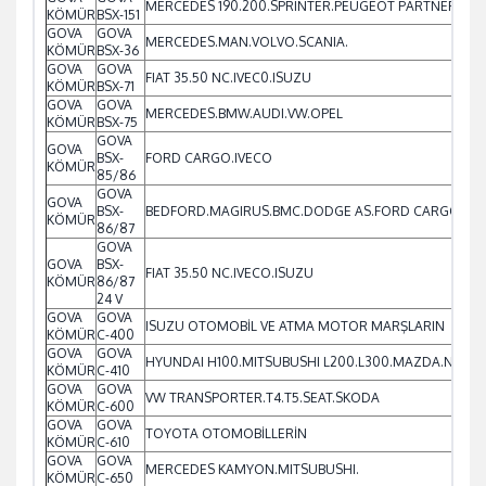
MERCEDES 190.200.SPRINTER.PEUGEOT PARTNER.BOXE
KÖMÜR
BSX-151
GOVA
GOVA
MERCEDES.MAN.VOLVO.SCANIA.
KÖMÜR
BSX-36
GOVA
GOVA
FIAT 35.50 NC.IVEC0.ISUZU
KÖMÜR
BSX-71
GOVA
GOVA
MERCEDES.BMW.AUDI.VW.OPEL
KÖMÜR
BSX-75
GOVA
GOVA
BSX-
FORD CARGO.IVECO
KÖMÜR
85/86
GOVA
GOVA
BSX-
BEDFORD.MAGIRUS.BMC.DODGE AS.FORD CARGO.TRA
KÖMÜR
86/87
GOVA
GOVA
BSX-
FIAT 35.50 NC.IVECO.ISUZU
KÖMÜR
86/87
24 V
GOVA
GOVA
ISUZU OTOMOBİL VE ATMA MOTOR MARŞLARIN
KÖMÜR
C-400
GOVA
GOVA
HYUNDAI H100.MITSUBUSHI L200.L300.MAZDA.NISSA
KÖMÜR
C-410
GOVA
GOVA
VW TRANSPORTER.T4.T5.SEAT.SKODA
KÖMÜR
C-600
GOVA
GOVA
TOYOTA OTOMOBİLLERİN
KÖMÜR
C-610
GOVA
GOVA
MERCEDES KAMYON.MITSUBUSHI.
KÖMÜR
C-650