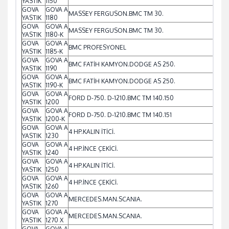
YASTIK
1150
GOVA
GOVA A
MASSEY FERGUSON.BMC TM 30.
YASTIK
1180
GOVA
GOVA A
MASSEY FERGUSON.BMC TM 30.
YASTIK
1180-K
GOVA
GOVA A
BMC PROFESYONEL
YASTIK
1185-K
GOVA
GOVA A
BMC FATİH KAMYON.DODGE AS 250.
YASTIK
1190
GOVA
GOVA A
BMC FATİH KAMYON.DODGE AS 250.
YASTIK
1190-K
GOVA
GOVA A
FORD D-750. D-1210.BMC TM 140.150
YASTIK
1200
GOVA
GOVA A
FORD D-750. D-1210.BMC TM 140.151
YASTIK
1200-K
GOVA
GOVA A
4 HP.KALIN İTİCİ.
YASTIK
1230
GOVA
GOVA A
4 HP.İNCE ÇEKİCİ.
YASTIK
1240
GOVA
GOVA A
4 HP.KALIN İTİCİ.
YASTIK
1250
GOVA
GOVA A
4 HP.İNCE ÇEKİCİ.
YASTIK
1260
GOVA
GOVA A
MERCEDES.MAN.SCANIA.
YASTIK
1270
GOVA
GOVA A
MERCEDES.MAN.SCANIA.
YASTIK
1270 X
GOVA
GOVA A