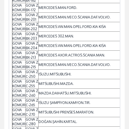
KÖMÜR
BX-162
GOVA
GOVA Z
MERCEDES.MAN.FORD.
KÖMÜR
BX-172
GOVA
GOVA Z
MERCEDES.MAN.IVECO.SCANIA.DAF.VOLVO.
KÖMÜR
BX-201
GOVA
GOVA Z
MERCEDES.VW.MAN.OPEL.FORD.KIA KISA
KÖMÜR
BX-202
GOVA
GOVA Z
MERCEDES 302.MAN.
KÖMÜR
BX-203
GOVA
GOVA Z
MERCEDES.VW.MAN.OPEL.FORD.KIA KISA
KÖMÜR
BX-204
GOVA
GOVA Z
MERCEDES AXOR.ACTROS.SCANIA.MAN.
KÖMÜR
BX-213
GOVA
GOVA Z
MERCEDES.MAN.IVECO.SCANIA.DAF.VOLVO.
KÖMÜR
BX-215
GOVA
GOVA Z
ISUZU.MITSUBUSHI.
KÖMÜR
C-250
GOVA
GOVA Z
MITSUBUSHI.MAZDA.
KÖMÜR
C-255
GOVA
GOVA Z
MAZDA.DAIHATSU.MITSUBUSHI.
KÖMÜR
C-260
GOVA
GOVA Z
ISUZU ŞAMPİYON.KAMYON.TIR.
KÖMÜR
C-265
GOVA
GOVA Z
MITSUBUSHI PRENSES.MARATON.
KÖMÜR
C-270
GOVA
GOVA Z
DOĞAN.ŞAHİN.KARTAL.
KÖMÜR
C-280
GOVA
GOVA Z