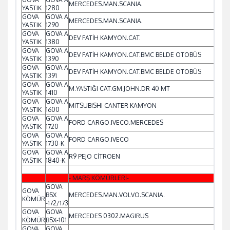
MERCEDES.MAN.SCANIA.
YASTIK
1280
GOVA
GOVA A
MERCEDES.MAN.SCANIA.
YASTIK
1290
GOVA
GOVA A
DEV FATİH KAMYON.CAT.
YASTIK
1380
GOVA
GOVA A
DEV FATİH KAMYON.CAT.BMC BELDE OTOBÜS
YASTIK
1390
GOVA
GOVA A
DEV FATİH KAMYON.CAT.BMC BELDE OTOBÜS
YASTIK
1391
GOVA
GOVA A
M.YASTIĞI CAT.GM.JOHN.DR 40 MT
YASTIK
1410
GOVA
GOVA A
MITSUBISHI CANTER KAMYON
YASTIK
1600
GOVA
GOVA A
FORD CARGO.IVECO.MERCEDES
YASTIK
1720
GOVA
GOVA A
FORD CARGO.IVECO
YASTIK
1730-K
GOVA
GOVA A
R9 PEJO CİTROEN
YASTIK
1840-K
- MARŞ KÖMÜRLERİ-
GOVA
GOVA
BSX
MERCEDES.MAN.VOLVO.SCANIA.
KÖMÜR
-172/173
GOVA
GOVA
MERCEDES 0302.MAGIRUS
KÖMÜR
BSX-101
GOVA
GOVA