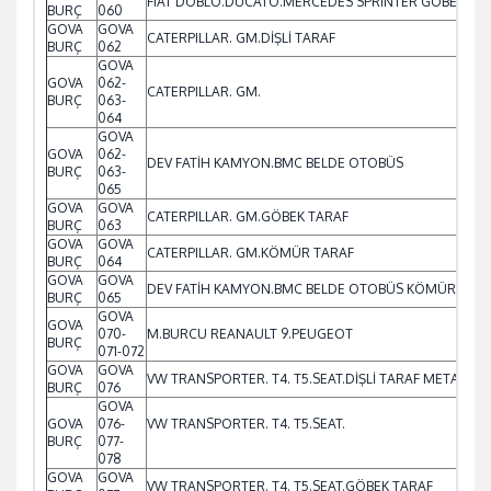
FIAT DOBLO.DUCATO.MERCEDES SPRINTER GÖBEK TA
BURÇ
060
GOVA
GOVA
CATERPILLAR. GM.DİŞLİ TARAF
BURÇ
062
GOVA
GOVA
062-
CATERPILLAR. GM.
BURÇ
063-
064
GOVA
GOVA
062-
DEV FATİH KAMYON.BMC BELDE OTOBÜS
BURÇ
063-
065
GOVA
GOVA
CATERPILLAR. GM.GÖBEK TARAF
BURÇ
063
GOVA
GOVA
CATERPILLAR. GM.KÖMÜR TARAF
BURÇ
064
GOVA
GOVA
DEV FATİH KAMYON.BMC BELDE OTOBÜS KÖMÜR TAR
BURÇ
065
GOVA
GOVA
070-
M.BURCU REANAULT 9.PEUGEOT
BURÇ
071-072
GOVA
GOVA
VW TRANSPORTER. T4. T5.SEAT.DİŞLİ TARAF METAL BR
BURÇ
076
GOVA
GOVA
076-
VW TRANSPORTER. T4. T5.SEAT.
BURÇ
077-
078
GOVA
GOVA
VW TRANSPORTER. T4. T5.SEAT.GÖBEK TARAF