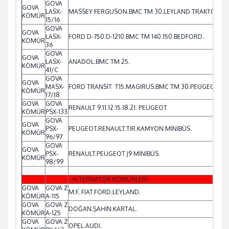
GOVA
GOVA
LASX-
MASSEY FERGUSON.BMC TM 30.LEYLAND TRAKTÖR.
KÖMÜR
15/16
GOVA
GOVA
LASX-
FORD D-750.D-1210.BMC TM 140.150.BEDFORD.
KÖMÜR
36
GOVA
GOVA
LASX-
ANADOL.BMC TM 25.
KÖMÜR
41/C
GOVA
GOVA
MASX-
FORD TRANSİT T15.MAGIRUS.BMC TM 30.PEUGEOT J9 
KÖMÜR
17/18
GOVA
GOVA
RENAULT 9.11.12.15.18.21. PEUGEOT
KÖMÜR
PSX-133
GOVA
GOVA
PSX-
PEUGEOT.RENAULT.TIR.KAMYON.MİNİBÜS.
KÖMÜR
96/97
GOVA
GOVA
PSX-
RENAULT.PEUGEOT J9 MİNİBÜS.
KÖMÜR
98/99
- ALTERNATÖR KÖMÜRLERİ-
GOVA
GOVA Z
M.F. FIAT.FORD.LEYLAND.
KÖMÜR
A-115
GOVA
GOVA Z
DOĞAN.ŞAHİN.KARTAL.
KÖMÜR
A-125
GOVA
GOVA Z
OPEL.AUDI.