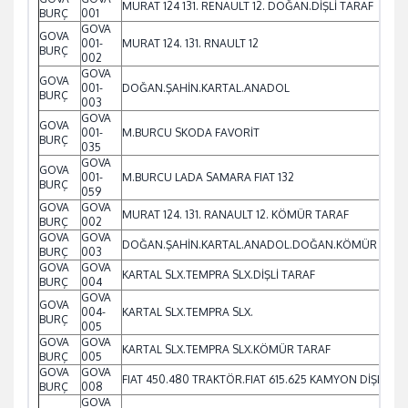
MURAT 124 131. RENAULT 12. DOĞAN.DİŞLİ TARAF
BURÇ
001
GOVA
GOVA
001-
MURAT 124. 131. RNAULT 12
BURÇ
002
GOVA
GOVA
001-
DOĞAN.ŞAHİN.KARTAL.ANADOL
BURÇ
003
GOVA
GOVA
001-
M.BURCU SKODA FAVORİT
BURÇ
035
GOVA
GOVA
001-
M.BURCU LADA SAMARA FIAT 132
BURÇ
059
GOVA
GOVA
MURAT 124. 131. RANAULT 12. KÖMÜR TARAF
BURÇ
002
GOVA
GOVA
DOĞAN.ŞAHİN.KARTAL.ANADOL.DOĞAN.KÖMÜR TARA
BURÇ
003
GOVA
GOVA
KARTAL SLX.TEMPRA SLX.DİŞLİ TARAF
BURÇ
004
GOVA
GOVA
004-
KARTAL SLX.TEMPRA SLX.
BURÇ
005
GOVA
GOVA
KARTAL SLX.TEMPRA SLX.KÖMÜR TARAF
BURÇ
005
GOVA
GOVA
FIAT 450.480 TRAKTÖR.FIAT 615.625 KAMYON DİŞLİ TA
BURÇ
008
GOVA