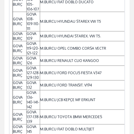
M.BURCU FIAT DOBLO DUCATO
BURÇ
105-
106-107
GOVA
GOVA
108-
M.BURCU HYUNDAU STAREX VW T5
BURÇ
109-110-
111
GOVA
GOVA
M.BURCU HYUNDAI STAREX. VW T5.
BURÇ
109
GOVA
GOVA
119-120-
M.BURCU OPEL COMBO CORSA VECTR
BURÇ
121-122
GOVA
GOVA
M.BURCU RENAULT CLIO KANGOO
BURÇ
126
GOVA
GOVA
127-128-
M.BURCU FORD FOCUS FIESTA V347
BURÇ
129-130
GOVA
GOVA
M.BURCU FORD TRANSIT. V194
BURÇ
132
GOVA
GOVA
136-
M.BURCU JCB KEPÇE MF ERKUNT
BURÇ
140-141-
142
GOVA
GOVA
137-138-
M.BURCU TOYOTA BMW MERCEDES
BURÇ
139
GOVA
GOVA
M.BURCU FIAT DOBLO MULTIJET
BURÇ
145