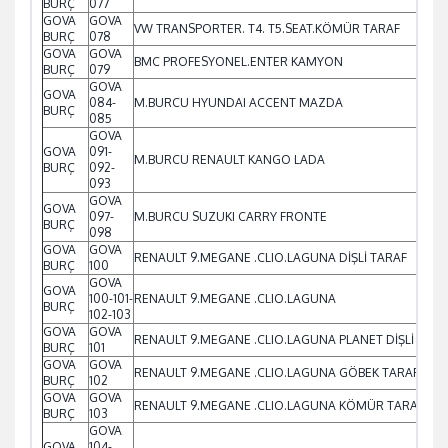
BURÇ
077
GOVA
GOVA
VW TRANSPORTER. T4. T5.SEAT.KÖMÜR TARAF
BURÇ
078
GOVA
GOVA
BMC PROFESYONEL.ENTER KAMYON
BURÇ
079
GOVA
GOVA
084-
M.BURCU HYUNDAI ACCENT MAZDA
BURÇ
085
GOVA
GOVA
091-
M.BURCU RENAULT KANGO LADA
BURÇ
092-
093
GOVA
GOVA
097-
M.BURCU SUZUKI CARRY FRONTE
BURÇ
098
GOVA
GOVA
RENAULT 9.MEGANE .CLIO.LAGUNA DİŞLİ TARAF
BURÇ
100
GOVA
GOVA
100-101-
RENAULT 9.MEGANE .CLIO.LAGUNA
BURÇ
102-103
GOVA
GOVA
RENAULT 9.MEGANE .CLIO.LAGUNA PLANET DİŞLİ TARA
BURÇ
101
GOVA
GOVA
RENAULT 9.MEGANE .CLIO.LAGUNA GÖBEK TARAF
BURÇ
102
GOVA
GOVA
RENAULT 9.MEGANE .CLIO.LAGUNA KÖMÜR TARAF ŞPK
BURÇ
103
GOVA
GOVA
104-