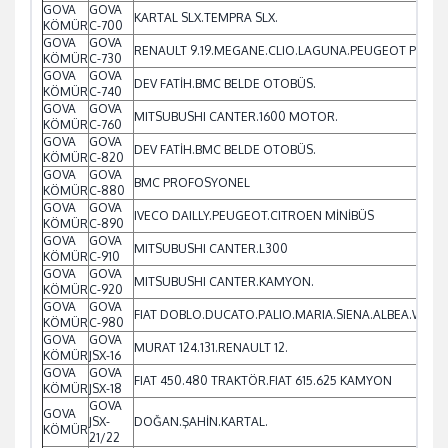
GOVA
GOVA
KARTAL SLX.TEMPRA SLX.
KÖMÜR
C-700
GOVA
GOVA
RENAULT 9.19.MEGANE.CLIO.LAGUNA.PEUGEOT PART
KÖMÜR
C-730
GOVA
GOVA
DEV FATİH.BMC BELDE OTOBÜS.
KÖMÜR
C-740
GOVA
GOVA
MITSUBUSHI CANTER.1600 MOTOR.
KÖMÜR
C-760
GOVA
GOVA
DEV FATİH.BMC BELDE OTOBÜS.
KÖMÜR
C-820
GOVA
GOVA
BMC PROFOSYONEL
KÖMÜR
C-880
GOVA
GOVA
IVECO DAILLY.PEUGEOT.CITROEN MİNİBÜS
KÖMÜR
C-890
GOVA
GOVA
MITSUBUSHI CANTER.L300
KÖMÜR
C-910
GOVA
GOVA
MITSUBUSHI CANTER.KAMYON.
KÖMÜR
C-920
GOVA
GOVA
FIAT DOBLO.DUCATO.PALIO.MARIA.SIENA.ALBEA.WEEK
KÖMÜR
C-980
GOVA
GOVA
MURAT 124.131.RENAULT 12.
KÖMÜR
JSX-16
GOVA
GOVA
FIAT 450.480 TRAKTÖR.FIAT 615.625 KAMYON
KÖMÜR
JSX-18
GOVA
GOVA
JSX-
DOĞAN.ŞAHİN.KARTAL.
KÖMÜR
21/22